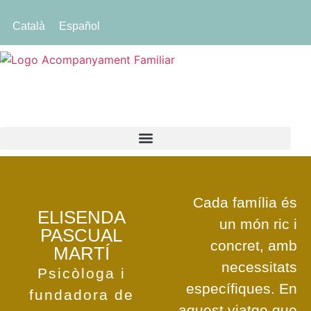
Català
Español
Cada família és
ELISENDA
un món ric i
PASCUAL
concret, amb
MARTÍ
necessitats
Psicòloga i
específiques. En
fundadora de
aquest viatge que