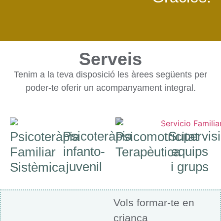
Serveis
Tenim a la teva disposició les àrees següents per
poder-te oferir un acompanyament integral.
Psicoteràpia
Supervis
Psicoteràpia
Psicomotricitat
infanto-
equips
Familiar
Terapèutica
juvenil
i grups
Sistèmica
Vols formar-te en
criança