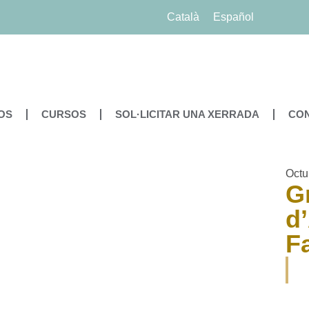
Català
Español
OS
CURSOS
SOL·LICITAR UNA XERRADA
CO
Octu
G
d
Fa