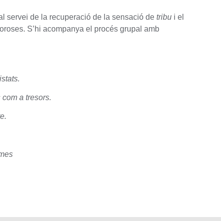
 al servei de la recuperació de la sensació de
tribu
i el
amoroses. S’hi acompanya el procés grupal amb
istats.
 com a tresors.
e.
 mes