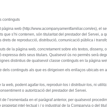
ls continguts
ent pàgina web (http://www.acompanyamentfamiliar.com/es), el seu 
que s’hi contenen, són titularitat del prestador del Servei, a qu
s drets de reproducció, distribució, comunicació pública i transf
guts de la pàgina web, concretament sobre els textos, disseny, ob
ció expressa dels seus titulars. Qualsevol ús no permès serà deg
gnes distintius de qualsevol classe continguts en la pàgina web e
e dels continguts als que es dirigeixen els enllaços ubicats en a
a web, podent agafar-los, reproduir-los i distribuir-los, ni utilit
onsentiment o autorització del prestador del Servei.
nt de l’esmentada en el paràgraf anterior, per qualsevol procedim
propietat intel·lectual i / o industrial de la Companyia o del titu