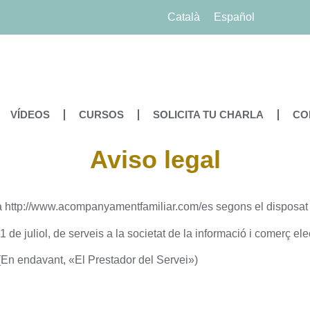
Català
Español
VÍDEOS
CURSOS
SOLICITA TU CHARLA
CO
Aviso legal
na http://www.acompanyamentfamiliar.com/es segons el disposat 
 de juliol, de serveis a la societat de la informació i comerç ele
n endavant, «El Prestador del Servei»)