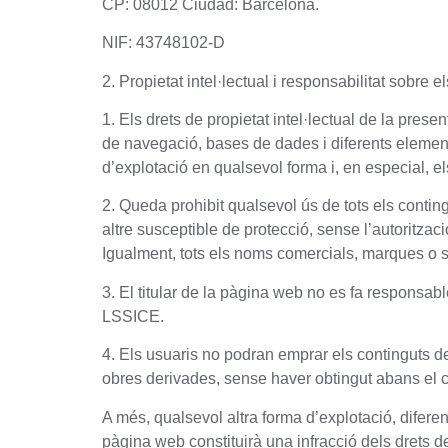
CP: 08012 Ciudad: Barcelona.
NIF: 43748102-D
2. Propietat intel·lectual i responsabilitat sobre e
1. Els drets de propietat intel·lectual de la pres
de navegació, bases de dades i diferents elements 
d’explotació en qualsevol forma i, en especial, el
2. Queda prohibit qualsevol ús de tots els contin
altre susceptible de protecció, sense l’autoritza
Igualment, tots els noms comercials, marques o si
3. El titular de la pàgina web no es fa responsabl
LSSICE.
4. Els usuaris no podran emprar els continguts de l
obres derivades, sense haver obtingut abans el c
A més, qualsevol altra forma d’explotació, difere
pàgina web constituirà una infracció dels drets de 