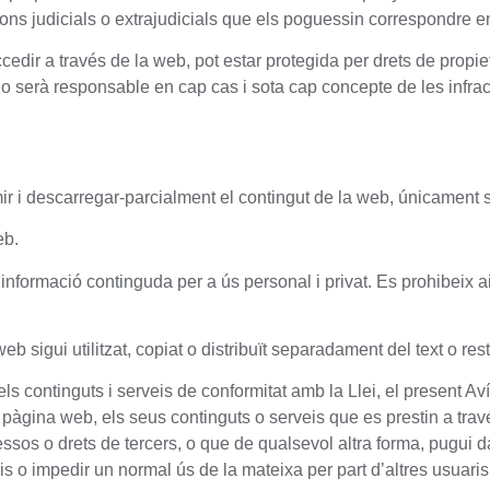
ions judicials o extrajudicials que els poguessin correspondre en
ccedir a través de la web, pot estar protegida per drets de propieta
no serà responsable en cap cas i sota cap concepte de les infra
imir i descarregar-parcialment el contingut de la web, únicament 
eb.
 informació continguda per a ús personal i privat. Es prohibeix ai
eb sigui utilitzat, copiat o distribuït separadament del text o 
ls continguts i serveis de conformitat amb la Llei, el present Aví
a pàgina web, els seus continguts o serveis que es prestin a travé
essos o drets de tercers, o que de qualsevol altra forma, pugui dan
s o impedir un normal ús de la mateixa per part d’altres usuaris