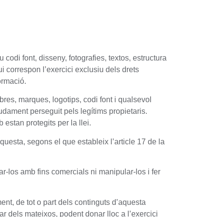
codi font, disseny, fotografies, textos, estructura
i correspon l’exercici exclusiu dels drets
ormació.
res, marques, logotips, codi font i qualsevol
udament perseguit pels legítims propietaris.
stan protegits per la llei.
questa, segons el que estableix l’article 17 de la
zar-los amb fins comercials ni manipular-los i fer
ent, de tot o part dels continguts d’aquesta
lar dels mateixos, podent donar lloc a l’exercici