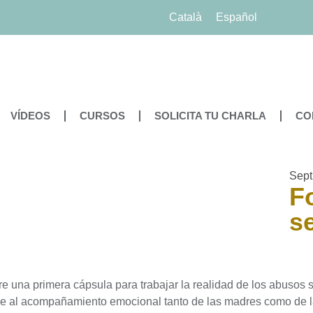
Català
Español
VÍDEOS
CURSOS
SOLICITA TU CHARLA
CO
Sept
F
se
e una primera cápsula para trabajar la realidad de los abusos se
e al acompañamiento emocional tanto de las madres como de las