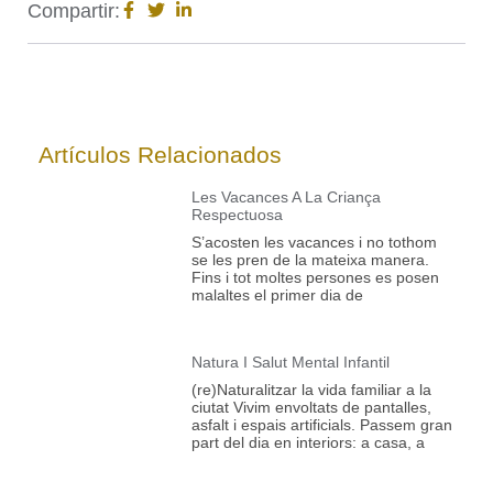
Compartir:
Artículos Relacionados
Les Vacances A La Criança
Respectuosa
S’acosten les vacances i no tothom
se les pren de la mateixa manera.
Fins i tot moltes persones es posen
malaltes el primer dia de
Natura I Salut Mental Infantil
(re)Naturalitzar la vida familiar a la
ciutat Vivim envoltats de pantalles,
asfalt i espais artificials. Passem gran
part del dia en interiors: a casa, a