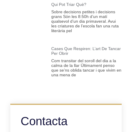
Qui Pot Triar Què?
Sobre decisions petites i decisions
grans Són les 8:50h d’un matí
qualsevol d’un dia primaveral. Avui
les criatures de l’escola fan una ruta
literària pel
Cases Que Respiren: L’art De Tancar
Per Obrir
Com transitar del soroll del dia a la
calma de la llar Últimament penso
que se’ns oblida tancar i que vivim en
una mena de
Contacta