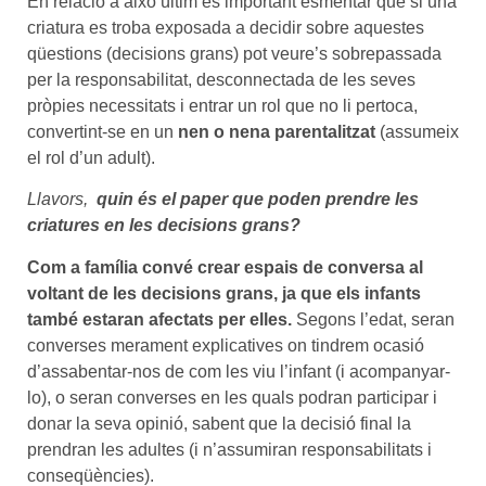
En relació a això últim és important esmentar que si una
criatura es troba exposada a decidir sobre aquestes
qüestions (decisions grans) pot veure’s sobrepassada
per la responsabilitat, desconnectada de les seves
pròpies necessitats i entrar un rol que no li pertoca,
convertint-se en un
nen o nena parentalitzat
(assumeix
el rol d’un adult).
Llavors,
quin és el paper que poden prendre les
criatures en les decisions grans?
Com a família convé crear espais de conversa al
voltant de les decisions grans, ja que els infants
també estaran afectats per elles.
Segons l’edat, seran
converses merament explicatives on tindrem ocasió
d’assabentar-nos de com les viu l’infant (i acompanyar-
lo), o seran converses en les quals podran participar i
donar la seva opinió, sabent que la decisió final la
prendran les adultes (i n’assumiran responsabilitats i
conseqüències).