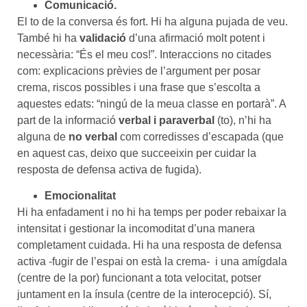
Comunicació.
El to de la conversa és fort. Hi ha alguna pujada de veu.
També hi ha
validació
d’una afirmació molt potent i
necessària: “És el meu cos!”. Interaccions no citades
com: explicacions prèvies de l’argument per posar
crema, riscos possibles i una frase que s’escolta a
aquestes edats: “ningú de la meua classe en portarà”. A
part de la informació
verbal i paraverbal
(to), n’hi ha
alguna de
no verbal
com corredisses d’escapada (que
en aquest cas, deixo que succeeixin per cuidar la
resposta de defensa activa de fugida).
Emocionalitat
Hi ha enfadament i no hi ha temps per poder rebaixar la
intensitat i gestionar la incomoditat d’una manera
completament cuidada. Hi ha una resposta de defensa
activa -fugir de l’espai on està la crema- i una amígdala
(centre de la por) funcionant a tota velocitat, potser
juntament en la ínsula (centre de la interocepció). Sí,