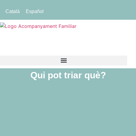
Català
Español
Qui pot triar què?