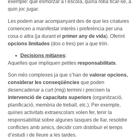
exemple: què esmorzar a l’escola, quina roba ficar-se, a
quin joc jugar.
Les podem anar acompanyant des de que les criatures
comencen a manifestar interès i preferència per una
cosa o altra (ja durant el
primer any de vida
). Oferint
opcions limitades
(dos o tres) per a que triïn.
Decisions mitjanes
:
Aquelles que impliquen petites
responsabilitats
.
Son més complexes ja que s’han de
valorar opcions,
considerar les conseqüències
que poden
desencadenar a curt (mig) termini i precisen la
intervenció de capacitats superiors
(organització,
planificació, memòria de treball, etc.). Per exemple,
quines activitats extraescolars volen fer, tenir la
responsabilitat sobre algunes tasques de llar, resoldre
conflictes amb amics, decidir com distribuir el temps
d’estudi i de lleure a les tardes.