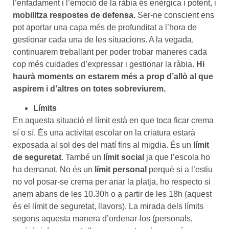
l’enfadament i l’emoció de la ràbia és enèrgica i potent, i
mobilitza respostes de defensa.
Ser-ne conscient ens
pot aportar una capa més de profunditat a l’hora de
gestionar cada una de les situacions. A la vegada,
continuarem treballant per poder trobar maneres cada
cop més cuidades d’expressar i gestionar la ràbia.
Hi
haurà moments on estarem més a prop d’allò al que
aspirem i d’altres on totes sobreviurem.
Límits
En aquesta situació el límit està en que toca ficar crema
sí o sí. És una activitat escolar on la criatura estarà
exposada al sol des del matí fins al migdia. És un
límit
de seguretat
. També un
límit social
ja que l’escola ho
ha demanat. No és un
límit personal
perquè si a l’estiu
no vol posar-se crema per anar la platja, ho respecto si
anem abans de les 10.30h o a partir de les 18h (aquest
és el límit de seguretat, llavors). La mirada dels límits
segons aquesta manera d’ordenar-los (personals,