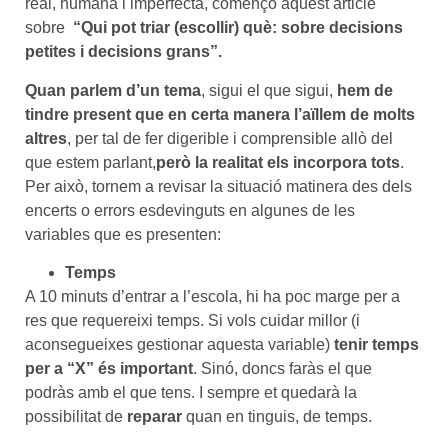
real, humana i imperfecta, començo aquest article
sobre
“Qui pot triar (escollir) què: sobre decisions
petites i decisions grans”.
Quan parlem d’un tema
, sigui el que sigui,
hem de
tindre present que en certa manera l’aïllem de molts
altres
, per tal de fer digerible i comprensible allò del
que estem parlant,
però la realitat els incorpora tots
.
Per això, tornem a revisar la situació matinera des dels
encerts o errors esdevinguts en algunes de les
variables que es presenten:
Temps
A 10 minuts d’entrar a l’escola, hi ha poc marge per a
res que requereixi temps. Si vols cuidar millor (i
aconsegueixes gestionar aquesta variable)
tenir temps
per a “X” és important
. Sinó, doncs faràs el que
podràs amb el que tens. I sempre et quedarà la
possibilitat de
reparar
quan en tinguis, de temps.