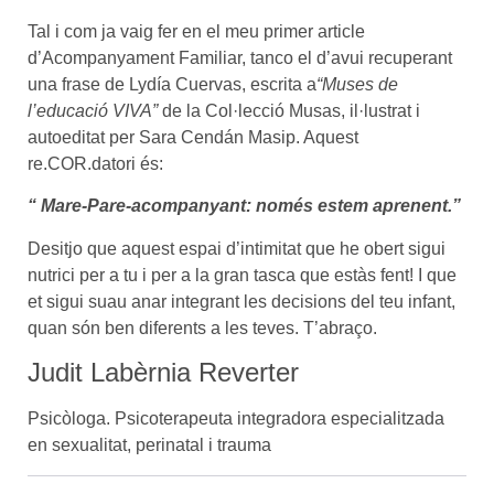
Tal i com ja vaig fer en el meu primer article
d’Acompanyament Familiar, tanco el d’avui recuperant
una frase de Lydía Cuervas, escrita a
“Muses de
l’educació VIVA”
de la Col·lecció Musas, il·lustrat i
autoeditat per Sara Cendán Masip. Aquest
re.COR.datori és:
“ Mare-Pare-acompanyant: només estem aprenent.”
Desitjo que aquest espai d’intimitat que he obert sigui
nutrici per a tu i per a la gran tasca que estàs fent! I que
et sigui suau anar integrant les decisions del teu infant,
quan són ben diferents a les teves. T’abraço.
Judit Labèrnia Reverter
Psicòloga. Psicoterapeuta integradora especialitzada
en sexualitat, perinatal i trauma