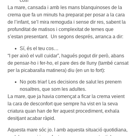
cos!
La mare, cansada i amb les mans blanquinoses de la
crema que fa un minuts ha preparat per posar a la cara
de l’infant, se’l mira remoguda i sense dir res, sabent la
profunditat de matisos i complexitat de temes que
s’estan presentant. Un segons després, arranca a dir:
Sí, és el teu cos…
“I per això el vull cuidar”, hagués pogut dir però, abans
de pensar-ho i fer-ho, el pare des de lluny (també cansat
per la picabaralla matinera) diu (en un to fort):
No pots triar! Les decisions de salut les prenem
nosaltres, que som les adultes.
La mare, que ja havia començat a ficar la crema veient
la cara de desconfort que sempre ha vist en la seva
criatura quan han de fer aquest procediment, exhala
desitjant acabar ràpid.
Aquesta mare sóc jo. I amb aquesta situació quotidiana,