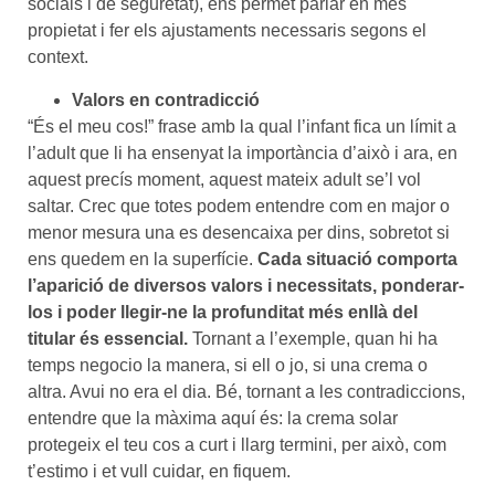
socials i de seguretat), ens permet parlar en més
propietat i fer els ajustaments necessaris segons el
context.
Valors en contradicció
“És el meu cos!” frase amb la qual l’infant fica un límit a
l’adult que li ha ensenyat la importància d’això i ara, en
aquest precís moment, aquest mateix adult se’l vol
saltar. Crec que totes podem entendre com en major o
menor mesura una es desencaixa per dins, sobretot si
ens quedem en la superfície.
Cada situació comporta
l’aparició de diversos valors i necessitats, ponderar-
los i poder llegir-ne la profunditat més enllà del
titular és essencial.
Tornant a l’exemple, quan hi ha
temps negocio la manera, si ell o jo, si una crema o
altra. Avui no era el dia. Bé, tornant a les contradiccions,
entendre que la màxima aquí és: la crema solar
protegeix el teu cos a curt i llarg termini, per això, com
t’estimo i et vull cuidar, en fiquem.