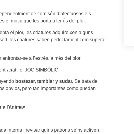
independentment de com són d’afectuosos els
s el motiu que les porta a fer ús del plor.
ta el plor, les criatures adquireixen alguns
 sort, les criatures saben perfectament com superar
 enfrontar-se a l’estrès, a més del plor:
ntrariat i el JOC SIMBÒLIC.
cluyendo
bostezar, temblar y sudar.
Se trata de
os obvios, pero tan importantes como puedan
r a l’ànima»
ada interna i revisar quins patrons se’ns activen