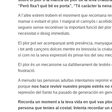
“Però fixa’t què bé es porta”, “Té caràcter la ne
A l’altre extrem trobem el moviment que recomana re
mamar o evitant el plor. I malgrat el carinyós i aco
segueix sense reconèixer la important funció del plor 
necessitat o desig immediats.
El plor pot ser acompanyat amb presència, manyagues
i tot amb cançons dolces mentre es bressola la criatu
sí com no la seva expressió és privar-los del seu mec
El plor és un mecanisme sa dalliberament de lestrès 
frustració.
A menudo las personas adultas intentamos reprimir el
porque
nos hace revivir nuestro propio estrés no r
represión del llanto ha pasado de generación en gene
Recorda un moment a la teva vida en què vas plor
persona que tenies al costat. Intenta recordar un 