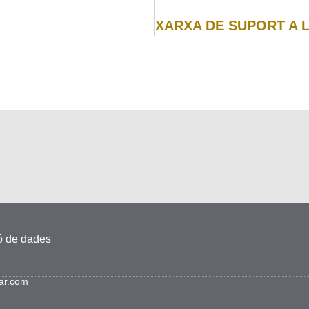
ió de dades
iar.com