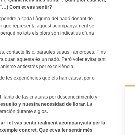
na”…) Com et vas sentir?
spondre a cada llàgrima del nadó donant de
llidor que representa aquest acompanyament se
perquè no tots els plors són indicatius d’una
, contacte físic, paraules suaus i amoroses. Fins
ra quan aquesta és un nadó. Però voler evitar tant
anisme antiestrès per excel·lència.
de les experiències que els han causat por o
 llanto de las criaturas por desconocimiento y
esuelto y nuestra necesidad de llorar.
La
ración durante siglos.
ar i et vas sentir realment acompanyada per la
exemple concret. Què et va fer sentir més