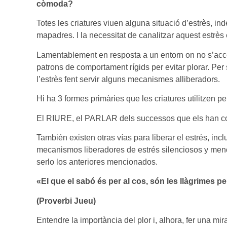
còmoda?
Totes les criatures viuen alguna situació d’estrès, 
mapadres. I la necessitat de canalitzar aquest estrès é
Lamentablement en resposta a un entorn on no s’accep
patrons de comportament rígids per evitar plorar. Per
l’estrès fent servir alguns mecanismes alliberadors.
Hi ha 3 formes primàries que les criatures utilitzen per
El RIURE, el PARLAR dels successos que els han co
También existen otras vías para liberar el estrés, in
mecanismos liberadores de estrés silenciosos y men
serlo los anteriores mencionados.
«El que el sabó és per al cos, són les llàgrimes pe
(Proverbi Jueu)
Entendre la importància del plor i, alhora, fer una mir