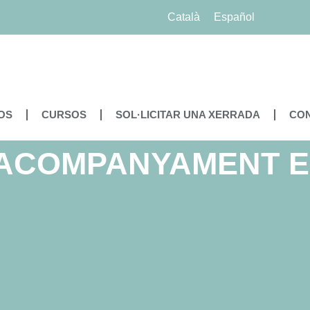
Català
Español
OS
CURSOS
SOL·LICITAR UNA XERRADA
CO
I ACOMPANYAMENT 