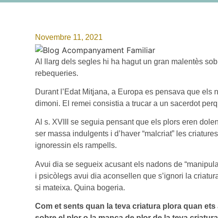
Novembre 11, 2021
Al llarg dels segles hi ha hagut un gran malentès sobre e
rebequeries.
Durant l’Edat Mitjana, a Europa es pensava que els
dimoni. El remei consistia a trucar a un sacerdot perq
Al s. XVIII se seguia pensant que els plors eren dole
ser massa indulgents i d’haver “malcriat” les criatu
ignoressin els rampells.
Avui dia se segueix acusant els nadons de “manipular
i psicòlegs avui dia aconsellen que s’ignori la criatu
si mateixa. Quina bogeria.
Com et sents quan la teva criatura plora quan ets
sobre el plor o la manca de plor de la teva criatur