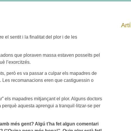
Art
l sentit i la finalitat del plor i de les
 nadons que ploraven massa estaven posseïts pel
uè l’exorcitzés.
nts, però es va passar a culpar els mapadres de
res. Les recomanacions eren que castiguessin o
” els mapadres mitjançant el plor. Alguns doctors
ra perquè aquesta aprengui a tranquil·litzar-se per
 amb més gent? Algú t’ha fet algun comentari
a? (“Quina nena més bona!”, Quin plor està fet!,