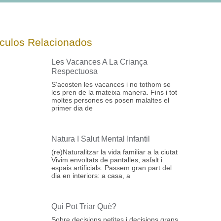
ículos Relacionados
Les Vacances A La Criança
Respectuosa
S’acosten les vacances i no tothom se
les pren de la mateixa manera. Fins i tot
moltes persones es posen malaltes el
primer dia de
Natura I Salut Mental Infantil
(re)Naturalitzar la vida familiar a la ciutat
Vivim envoltats de pantalles, asfalt i
espais artificials. Passem gran part del
dia en interiors: a casa, a
Qui Pot Triar Què?
Sobre decisions petites i decisions grans