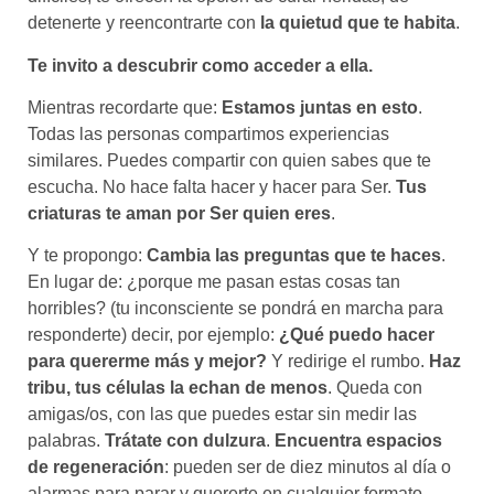
detenerte y reencontrarte con
la quietud que te habita
.
Te invito a descubrir como acceder a ella.
Mientras recordarte que:
Estamos juntas en esto
.
Todas las personas compartimos experiencias
similares. Puedes compartir con quien sabes que te
escucha. No hace falta hacer y hacer para Ser.
Tus
criaturas te aman por Ser quien eres
.
Y te propongo:
Cambia las preguntas que te haces
.
En lugar de: ¿porque me pasan estas cosas tan
horribles? (tu inconsciente se pondrá en marcha para
responderte) decir, por ejemplo:
¿Qué puedo hacer
para quererme más y mejor?
Y redirige el rumbo.
Haz
tribu, tus células la echan de menos
. Queda con
amigas/os, con las que puedes estar sin medir las
palabras.
Trátate con dulzura
.
Encuentra espacios
de regeneración
: pueden ser de diez minutos al día o
alarmas para parar y quererte en cualquier formato.