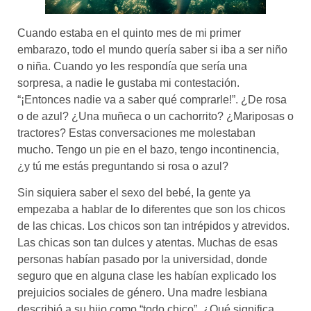
Cuando estaba en el quinto mes de mi primer
embarazo, todo el mundo quería saber si iba a ser niño
o niña. Cuando yo les respondía que sería una
sorpresa, a nadie le gustaba mi contestación.
“¡Entonces nadie va a saber qué comprarle!”. ¿De rosa
o de azul? ¿Una muñeca o un cachorrito? ¿Mariposas o
tractores? Estas conversaciones me molestaban
mucho. Tengo un pie en el bazo, tengo incontinencia,
¿y tú me estás preguntando si rosa o azul?
Sin siquiera saber el sexo del bebé, la gente ya
empezaba a hablar de lo diferentes que son los chicos
de las chicas. Los chicos son tan intrépidos y atrevidos.
Las chicas son tan dulces y atentas. Muchas de esas
personas habían pasado por la universidad, donde
seguro que en alguna clase les habían explicado los
prejuicios sociales de género. Una madre lesbiana
describió a su hijo como “todo chico”. ¿Qué significa