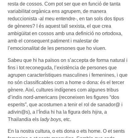
resta de cossos. Com pot ser que en funció de tanta
variabilitat orgànica ens agrupem, de manera
reduccionista -al meu entendre-, en tan sols dos tipus
de gèneres? I és aquest tall sexista, el que crea
ambigüitat en cossos amb una definició no ortodoxa,
amb el consequent patiment i malestar de
l’emocionalitat de les persones que ho viuen.
Sabeu que hi ha països on s’accepta de forma natural i
fins i tot reconeguda, l’existència de persones que
agrupen característiques masculines i femenines, i que
no són classificables com a home o dona: és el tercer
gènere. Així, cultures indígenes com algunes tribus
d’indis nord-americans (reconeixen les figures “dos
esperits”, que acostumen a tenir el rol de sanador@ i
adivin@s), a l’Índia hi ha la figura dels
hijra
, a
Thailandia els
lady boys
, etc.
En la nostra cultura, o ets dona o ets home. O et sents