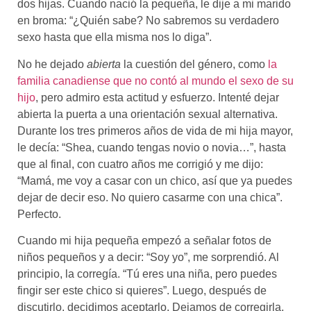
dos hijas. Cuando nació la pequeña, le dije a mi marido
en broma: “¿Quién sabe? No sabremos su verdadero
sexo hasta que ella misma nos lo diga”.
No he dejado
abierta
la cuestión del género, como
la
familia canadiense que no contó al mundo el sexo de su
hijo
, pero admiro esta actitud y esfuerzo. Intenté dejar
abierta la puerta a una orientación sexual alternativa.
Durante los tres primeros años de vida de mi hija mayor,
le decía: “Shea, cuando tengas novio o novia…”, hasta
que al final, con cuatro años me corrigió y me dijo:
“Mamá, me voy a casar con un chico, así que ya puedes
dejar de decir eso. No quiero casarme con una chica”.
Perfecto.
Cuando mi hija pequeña empezó a señalar fotos de
niños pequeños y a decir: “Soy yo”, me sorprendió. Al
principio, la corregía. “Tú eres una niña, pero puedes
fingir ser este chico si quieres”. Luego, después de
discutirlo, decidimos aceptarlo. Dejamos de corregirla,