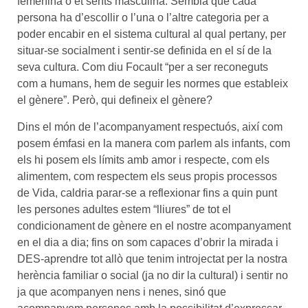
femenina o et sents masculina. Sembla que cada
persona ha d’escollir o l’una o l’altre categoria per a
poder encabir en el sistema cultural al qual pertany, per
situar-se socialment i sentir-se definida en el sí de la
seva cultura. Com diu Focault “per a ser reconeguts
com a humans, hem de seguir les normes que estableix
el gènere”. Però, qui defineix el gènere?
Dins el món de l’acompanyament respectuós, així com
posem émfasi en la manera com parlem als infants, com
els hi posem els límits amb amor i respecte, com els
alimentem, com respectem els seus propis processos
de Vida, caldria parar-se a reflexionar fins a quin punt
les persones adultes estem “lliures” de tot el
condicionament de gènere en el nostre acompanyament
en el dia a dia; fins on som capaces d’obrir la mirada i
DES-aprendre tot allò que tenim introjectat per la nostra
herència familiar o social (ja no dir la cultural) i sentir no
ja que acompanyen nens i nenes, sinó que