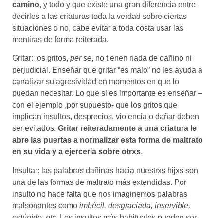
camino
, y todo y que existe una gran diferencia entre
decirles a las criaturas toda la verdad sobre ciertas
situaciones o no, cabe evitar a toda costa usar las
mentiras de forma reiterada.
Gritar: los gritos,
per se
, no tienen nada de dañino ni
perjudicial. Enseñar que gritar “es malo” no les ayuda a
canalizar su agresividad en momentos en que lo
puedan necesitar. Lo que si es importante es enseñar –
con el ejemplo ,por supuesto- que los gritos que
implican insultos, desprecios, violencia o dañar deben
ser evitados.
Gritar reiteradamente a una criatura le
abre las puertas a normalizar esta forma de maltrato
en su vida y a ejercerla sobre otrxs
.
Insultar: las palabras dañinas hacia nuestrxs hijxs son
una de las formas de maltrato más extendidas. Por
insulto no hace falta que nos imaginemos palabras
malsonantes como
imbécil, desgraciada, inservible,
estúpido, etc.
Los insultos más habituales pueden ser